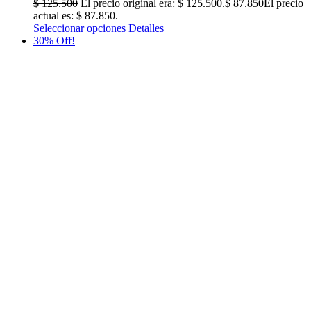
$
125.500
El precio original era: $ 125.500.
$
87.850
El precio
actual es: $ 87.850.
Seleccionar opciones
Detalles
30% Off!