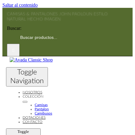
Saltar al contenido
CAMISAS & PANTALONES JOHN PAOLO
UN ESTILO
NATURAL HECHO IMAGEN
Buscar:
Toggle
Navigation
NOSOTROS
COLECCIÓN
Camisas
Pantalon
Camibusos
DOTACIONES
CONTACTO
Toggle