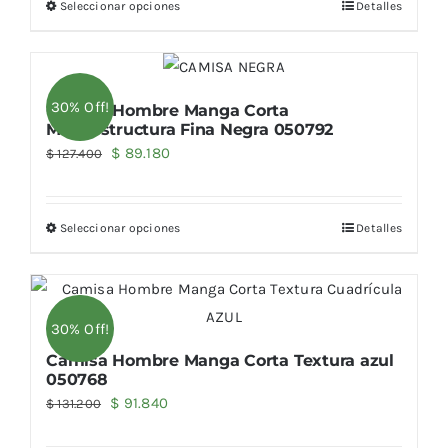
Seleccionar opciones
Detalles
era:
es:
$ 127.400.
$ 89.180.
30% Off!
Camisa Hombre Manga Corta
Microestructura Fina Negra 050792
El
El
$
89.180
$
127.400
precio
precio
original
actual
Seleccionar opciones
Detalles
era:
es:
$ 127.400.
$ 89.180.
30% Off!
Camisa Hombre Manga Corta Textura azul
050768
El
El
$
91.840
$
131.200
precio
precio