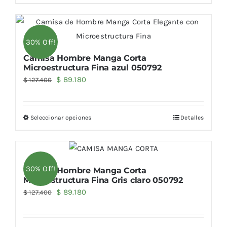
$ 125.500.
$ 87.850.
30% Off!
Camisa Hombre Manga Corta
Microestructura Fina azul 050792
El
El
$
89.180
$
127.400
precio
precio
original
actual
Seleccionar opciones
Detalles
era:
es:
$ 127.400.
$ 89.180.
30% Off!
Camisa Hombre Manga Corta
Microestructura Fina Gris claro 050792
El
El
$
89.180
$
127.400
precio
precio
original
actual