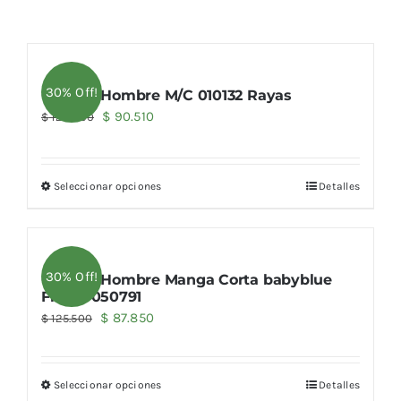
30% Off!
Camisa Hombre M/C 010132 Rayas
El
El
$
90.510
$
129.300
precio
precio
original
actual
Seleccionar opciones
Detalles
era:
es:
$ 129.300.
$ 90.510.
30% Off!
Camisa Hombre Manga Corta babyblue
Flame 050791
El
El
$
87.850
$
125.500
precio
precio
original
actual
Seleccionar opciones
Detalles
era:
es: