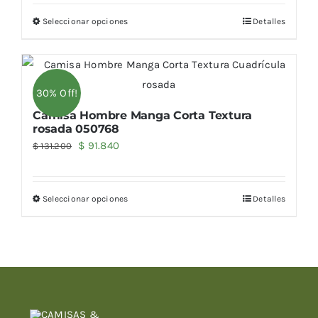
original
actual
Seleccionar opciones
Detalles
era:
es:
$ 131.200.
$ 91.840.
30% Off!
Camisa Hombre Manga Corta Textura
rosada 050768
El
El
$
91.840
$
131.200
precio
precio
original
actual
Seleccionar opciones
Detalles
era:
es:
$ 131.200.
$ 91.840.