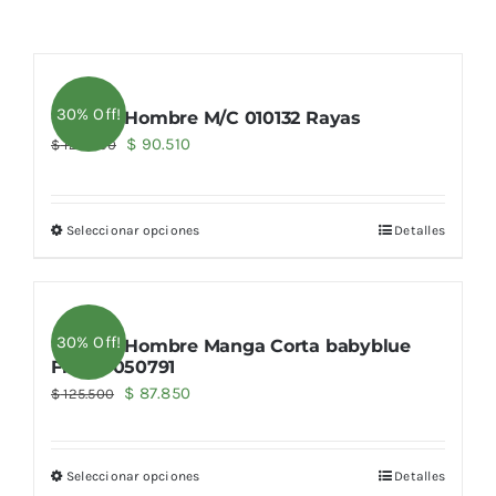
30% Off!
Camisa Hombre M/C 010132 Rayas
El
El
$
90.510
$
129.300
precio
precio
original
actual
Seleccionar opciones
Detalles
era:
es:
$ 129.300.
$ 90.510.
30% Off!
Camisa Hombre Manga Corta babyblue
Flame 050791
El
El
$
87.850
$
125.500
precio
precio
original
actual
Seleccionar opciones
Detalles
era:
es: