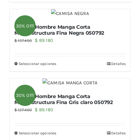
$ 125.500.
$ 87.850.
30% Off!
Camisa Hombre Manga Corta
Microestructura Fina Negra 050792
El
El
$
89.180
$
127.400
precio
precio
original
actual
Seleccionar opciones
Detalles
era:
es:
$ 127.400.
$ 89.180.
30% Off!
Camisa Hombre Manga Corta
Microestructura Fina Gris claro 050792
El
El
$
89.180
$
127.400
precio
precio
original
actual
Seleccionar opciones
Detalles
era:
es: