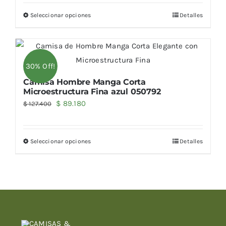
original
actual
Seleccionar opciones
Detalles
era:
es:
$ 131.200.
$ 91.840.
30% Off!
Camisa Hombre Manga Corta
Microestructura Fina azul 050792
El
El
$
89.180
$
127.400
precio
precio
original
actual
Seleccionar opciones
Detalles
era:
es:
$ 127.400.
$ 89.180.