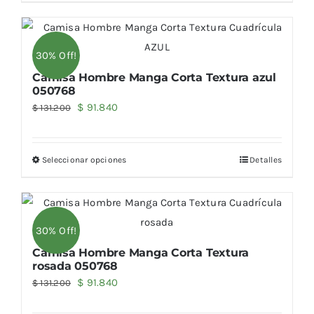
$ 127.400.
$ 89.180.
30% Off!
Camisa Hombre Manga Corta Textura azul
050768
El
El
$
91.840
$
131.200
precio
precio
original
actual
Seleccionar opciones
Detalles
era:
es:
$ 131.200.
$ 91.840.
30% Off!
Camisa Hombre Manga Corta Textura
rosada 050768
El
El
$
91.840
$
131.200
precio
precio