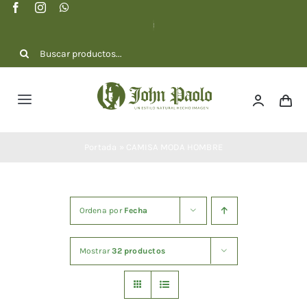
Saltar
al
contenido
Buscar:
Toggle
Navigation
NOSOTROS
Portada
»
CAMISA MODA HOMBRE
COLECCIÓN
Ordena por
Fecha
DOTACIONES
Mostrar
32 productos
CONTACTO