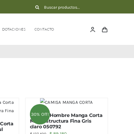
Buscar:
DOTACIONES
CONTACTO
30% Off!
Camisa Hombre Manga Corta
Microestructura Fina Gris
Corta
claro 050792
ul
El
El
$
89.180
$
127.400