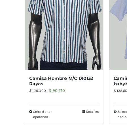
Camisa Hombre M/C 010132
Cami
Rayas
babyb
El
El
$
90.510
$
129.300
$
125.5
precio
precio
original
actual
Seleccionar
Detalles
Selec
era:
es:
opciones
opcio
$ 129.300.
$ 90.510.