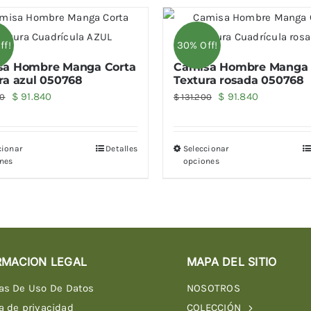
ff!
30% Off!
sa Hombre Manga Corta
Camisa Hombre Manga 
ra azul 050768
Textura rosada 050768
El
El
El
El
$
91.840
$
91.840
00
$
131.200
precio
precio
precio
precio
original
actual
original
actual
cionar
Detalles
Seleccionar
era:
es:
era:
es:
nes
opciones
$ 131.200.
$ 91.840.
$ 131.200.
$ 91.840.
RMACION LEGAL
MAPA DEL SITIO
cas De Uso De Datos
NOSOTROS
ca de privacidad
COLECCIÓN