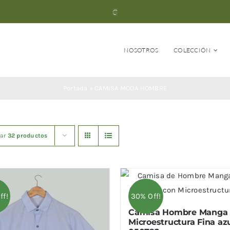
NOSOTROS
COLECCIÓN
Portada
»
CAMISA MODA HOMBRE
rar
32 productos
ff!
30% Off!
Camisa Hombre Manga 
Microestructura Fina az