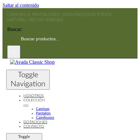
Saltar al contenido
CAMISAS & PANTALONES JOHN PAOLO
UN ESTILO
NATURAL HECHO IMAGEN
Buscar:
Toggle
Navigation
NOSOTROS
COLECCIÓN
Camisas
Pantalon
Camibusos
DOTACIONES
CONTACTO
Toggle