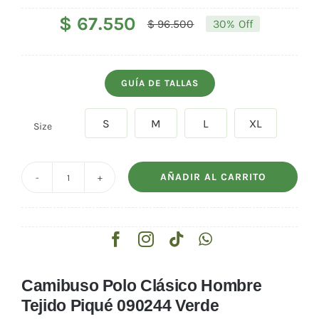
$
67.550
$
96.500
30% Off
El
El
precio
precio
original
actual
GUÍA DE TALLAS
era:
es:
$ 96.500.
$ 67.550.
S
M
L
XL
Size

AÑADIR AL CARRITO
Camibuso
Polo
Clásico
Hombre
Tejido
Camibuso Polo Clásico Hombre
Piqué
Tejido Piqué 090244 Verde
090244