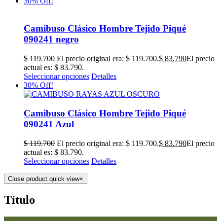
Camibuso Clásico Hombre Tejido Piqué
090241 negro
$
119.700
El precio original era: $ 119.700.
$
83.790
El precio
actual es: $ 83.790.
Seleccionar opciones
Detalles
30% Off!
Camibuso Clásico Hombre Tejido Piqué
090241 Azul
$
119.700
El precio original era: $ 119.700.
$
83.790
El precio
actual es: $ 83.790.
Seleccionar opciones
Detalles
Close product quick view
×
Título