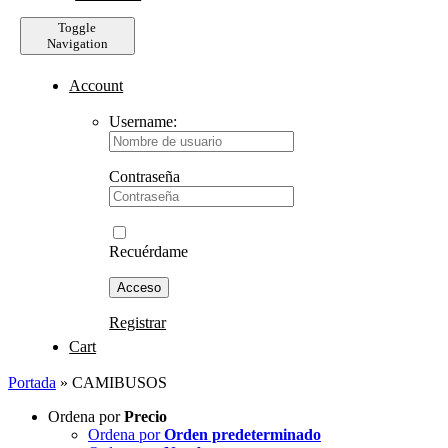
Navigation
Account
Username:
Contraseña
Recuérdame
Registrar
Cart
Portada
»
CAMIBUSOS
Ordena por
Precio
Ordena por
Orden predeterminado
Ordena por
Nombre
Ordena por
Precio