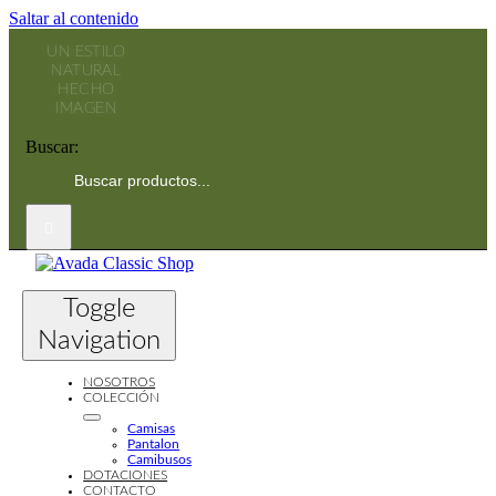
Saltar al contenido
Buscar:
Toggle
Navigation
NOSOTROS
COLECCIÓN
Camisas
Pantalon
Camibusos
DOTACIONES
CONTACTO
Toggle