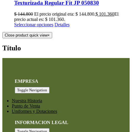
Texturizada Regular Fit JP 050830
$
144.800
El precio original era: $ 144.800.
$
101.360
El
precio actual es: $ 101.360.
Seleccionar opciones
Detalles
Close product quick view
×
Título
EMPRESA
Toggle Navigation
Nuestra Historia
Punto de Venta
Uniformes y Dotaciones
INFORMACION LEGAL
Toggle Navigation