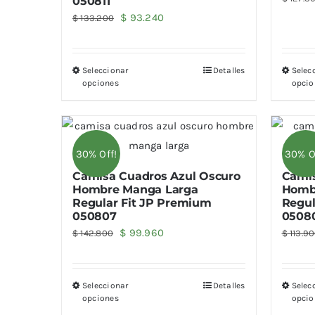
050811
El
El
$
93.240
$
133.200
precio
precio
original
actual
Seleccionar
Detalles
Selec
era:
es:
opciones
opcio
$ 133.200.
$ 93.240.
30% Off!
30% O
Camisa Cuadros Azul Oscuro
Camis
Hombre Manga Larga
Homb
Regular Fit JP Premium
Regul
050807
0508
El
El
$
99.960
$
142.800
$
113.9
precio
precio
original
actual
Seleccionar
Detalles
Selec
era:
es:
opciones
opcio
$ 142.800.
$ 99.960.