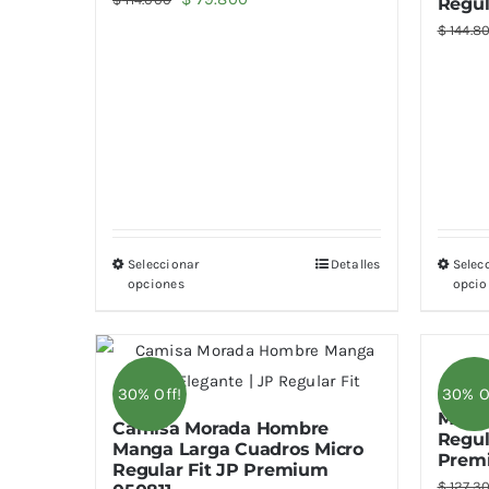
Regul
precio
precio
$
144.8
original
actual
era:
es:
$ 114.000.
$ 79.800.
Seleccionar
Detalles
Selec
opciones
opcio
30% Off!
30% O
Cami
Manga
Camisa Morada Hombre
Regul
Manga Larga Cuadros Micro
Prem
Regular Fit JP Premium
$
127.3