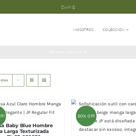
NOSOTROS
COLECCIÓN
Portada
»
camisa JP
uctos
ff!
30% Off!
sa Baby Blue Hombre
 Larga Texturizada