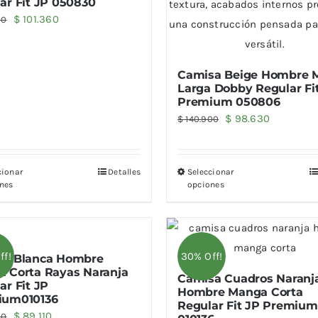
ar Fit JP 050830
El
El
$
101.360
00
precio
precio
original
actual
Camisa Beige Hombre 
era:
es:
Larga Dobby Regular Fi
$ 144.800.
$ 101.360.
Premium 050806
El
El
$
98.630
$
140.900
precio
precio
original
actual
cionar
Detalles
Seleccionar
era:
es:
nes
opciones
$ 140.900.
$ 98.630.
ff!
30% Off!
sa Blanca Hombre
 Corta Rayas Naranja
Camisa Cuadros Naranj
ar Fit JP
Hombre Manga Corta
ium010136
Regular Fit JP Premium
El
El
$
89.110
00