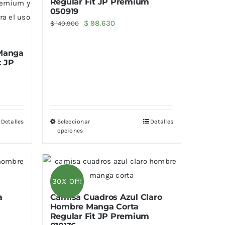
Regular Fit JP Premium
050919
El
El
$
98.630
$
140.900
precio
precio
original
actual
Manga
t JP
era:
es:
$ 140.900.
$ 98.630.
Detalles
Seleccionar
Detalles
opciones
30% Off!
a
Camisa Cuadros Azul Claro
Hombre Manga Corta
Regular Fit JP Premium