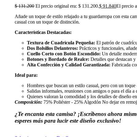
$
131.200
El precio original era: $ 131.200.
$
91.840
El precio a
Añade un toque de estilo relajado a tu guardarropa con esta ca
casual con un toque de distinción.
Características Destacadas:
Textura de Cuadrícula Pequeña:
El patrón de cuadrícul
Dos Bolsillos Delanteros:
Prácticos y funcionales, añade
Cuello Corto con Botón Escondido:
Un detalle moderno
Botones y Bordado de Realce:
Detalles que destacan y 
Alta Confección y Calidad Garantizada:
Fabricada con
Ideal para:
Hombres que buscan un estilo casual, pero con un toque 
Salidas informales, reuniones con amigos o para el día a 
Quienes valoran la comodidad y los detalles de diseño en
Composición:
75% Poliéster - 25% Algodón No dejar en remojo,
¿Te encanta esta camisa? ¡Escríbenos ahora mism
esperes más para lucir este diseño exclusivo!