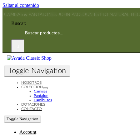
Saltar al contenido
CAMISAS & PANTALONES JOHN PAOLO
UN ESTILO NATURAL HE
Buscar:
Toggle Navigation
NOSOTROS
COLECCIÓN
Camisas
Pantalon
Camibusos
DOTACIONES
CONTACTO
Toggle Navigation
Account