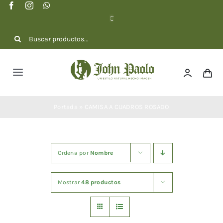
Saltar
al
contenido
Buscar:
Toggle
Navigation
NOSOTROS
Portada
»
CAMISA A CUADROS ROSADO
COLECCIÓN
Ordena por
Nombre
DOTACIONES
Mostrar
48 productos
CONTACTO