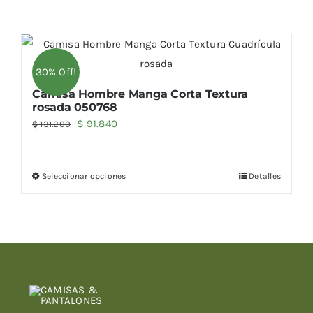
30% Off!
Camisa Hombre Manga Corta Textura
rosada 050768
El
El
$
91.840
$
131.200
precio
precio
original
actual
Seleccionar opciones
Detalles
era:
es:
$ 131.200.
$ 91.840.