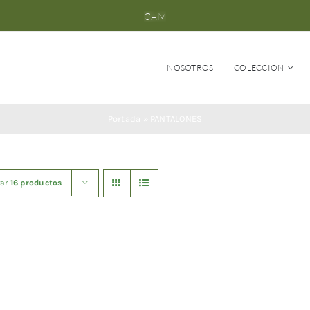
NOSOTROS
COLECCIÓN
Portada
»
PANTALONES
rar
16 productos