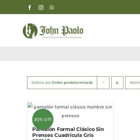
Saltar
al
contenido
Ordena por
Orden predeterminado
Most
30% Off!
Pantalón Formal Clásico Sin
Prenses Cuadricula Gris