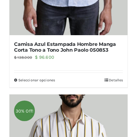
Camisa Azul Estampada Hombre Manga
Corta Tono a Tono John Paolo 050853
El
El
$
96.600
$
138.000
precio
precio
original
actual
Seleccionar opciones
Detalles
era:
es:
$ 138.000.
$ 96.600.
30% Off!