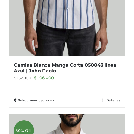
Camisa Blanca Manga Corta 050843 linea
Azul | John Paolo
El
El
$
106.400
$
152.000
precio
precio
original
actual
Seleccionar opciones
Detalles
era:
es:
$ 152.000.
$ 106.400.
30% Off!