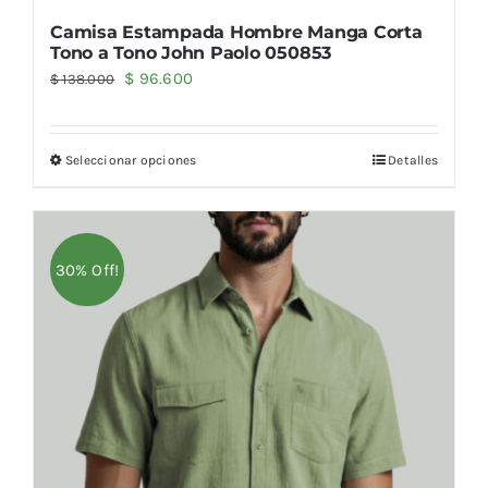
Camisa Estampada Hombre Manga Corta
Tono a Tono John Paolo 050853
El
El
$
96.600
$
138.000
precio
precio
original
actual
Seleccionar opciones
Detalles
era:
es:
$ 138.000.
$ 96.600.
30% Off!