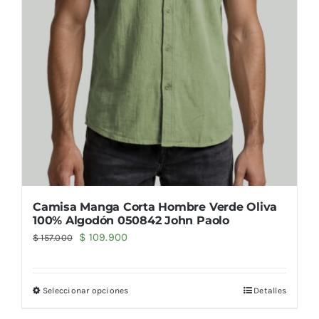
Camisa Manga Corta Hombre Verde Oliva
100% Algodón 050842 John Paolo
El
El
$
109.900
$
157.000
precio
precio
original
actual
Seleccionar opciones
Detalles
era:
es:
$ 157.000.
$ 109.900.