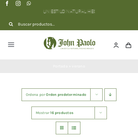
Saltar
al
contenido
Buscar:
Toggle
Navigation
NOSOTROS
Portada
»
verano
COLECCIÓN
Ordena por
Orden predeterminado
DOTACIONES
Mostrar
16 productos
CONTACTO