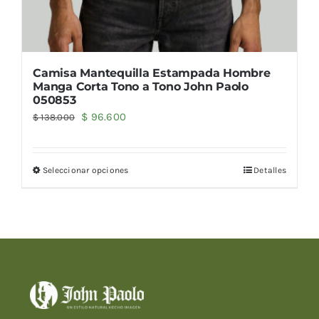
Camisa Mantequilla Estampada Hombre
Manga Corta Tono a Tono John Paolo
050853
El
El
$
96.600
$
138.000
precio
precio
original
actual
Seleccionar opciones
Detalles
era:
es:
$ 138.000.
$ 96.600.