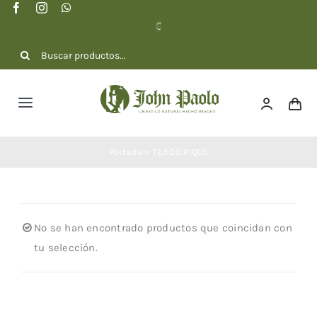
Saltar
al
contenido
Buscar:
Toggle
Navigation
NOSOTROS
Portada
»
TEJIDO PIQUE
COLECCIÓN
No se han encontrado productos que coincidan con
DOTACIONES
tu selección.
CONTACTO