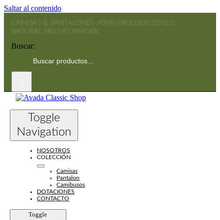
Saltar al contenido
CAMISAS & PANTALONES JOHN PAOLO
UN ESTILO
NATURAL HECHO IMAGEN
Buscar:
Toggle
Navigation
NOSOTROS
COLECCIÓN
Camisas
Pantalon
Camibusos
DOTACIONES
CONTACTO
Toggle