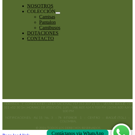
NOSOTROS
COLECCIÓN
Camisas
Pantalon
Camibusos
DOTACIONES
CONTACTO
TÉRMINOS Y CONDICIONES | LÍNEA NACIONAL: +57 313 207 45 11 – VENTAS IBAGUÉ: +57
311 452 30 14 | HORARIO DE ATENCIÓN: LUN – SAB: 8:00 A.M A 7:00 PM | DOM: 8:00 A.M A
1:00 PM
NOTIFICACIONES: AV. 15 No. 3 – 78 INTERIOR 1 – CENTRO – IBAGUÉ (TOL.) –
COLOMBIA.
© 2026 TODOS LOS DERECHOS RESERVADOS
Contáctanos via WhatsApp