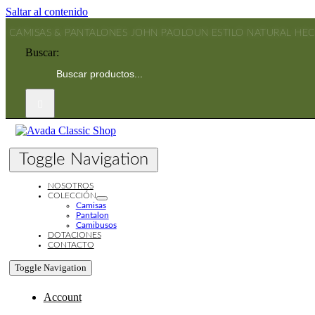
Saltar al contenido
CAMISAS & PANTALONES JOHN PAOLO
UN ESTILO NATURAL HE
Buscar:
Toggle Navigation
NOSOTROS
COLECCIÓN
Camisas
Pantalon
Camibusos
DOTACIONES
CONTACTO
Toggle Navigation
Account