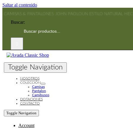
Saltar al contenido
CAMISAS & PANTALONES JOHN PAOLO
UN ESTILO NATURAL HE
Buscar:
Toggle Navigation
NOSOTROS
COLECCIÓN
Camisas
Pantalon
Camibusos
DOTACIONES
CONTACTO
Toggle Navigation
Account