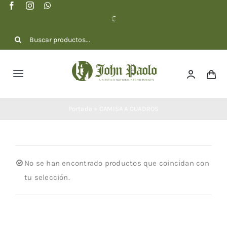
Saltar
al
contenido
Buscar:
Toggle
Navigation
NOSOTROS
Portada
»
CAMISA A CUADROS
COLECCIÓN
No se han encontrado productos que coincidan con
DOTACIONES
tu selección.
CONTACTO