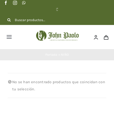
Saltar
al
contenido
Buscar:
Toggle
Navigation
NOSOTROS
Portada
»
NIÑO
COLECCIÓN
No se han encontrado productos que coincidan con
DOTACIONES
tu selección.
CONTACTO