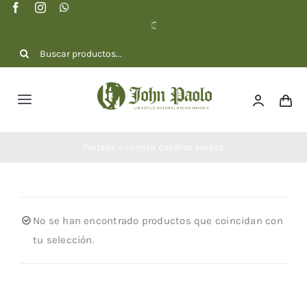
Saltar
al
contenido
Buscar:
Toggle
Navigation
NOSOTROS
Portada
»
camisa cuadros verdes
COLECCIÓN
No se han encontrado productos que coincidan con
DOTACIONES
tu selección.
CONTACTO